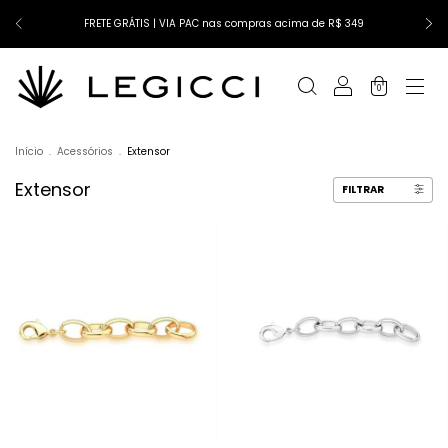
FRETE GRÁTIS | VIA PAC nas compras acima de R$ 349
0
Início
.
Acessórios
.
Extensor
Extensor
FILTRAR