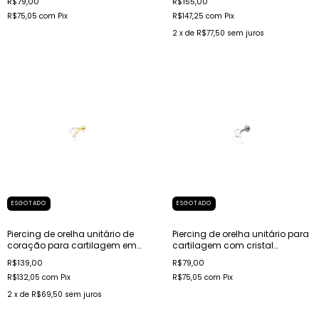
R$79,00
R$155,00
R$75,05
com
Pix
R$147,25
com
Pix
2
x de
R$77,50
sem juros
ESGOTADO
ESGOTADO
Piercing de orelha unitário de
Piercing de orelha unitário para
coração para cartilagem em
cartilagem com cristal
aço dourado
quadrado em aço
R$139,00
R$79,00
R$132,05
com
Pix
R$75,05
com
Pix
2
x de
R$69,50
sem juros