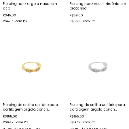
Piercing nariz argola nasal em
Piercing nariz nostril zircônia em
aço
prata lisa
R$45,00
R$59,00
R$42,75
com
Pix
R$56,05
com
Pix
Piercing de orelha unitário para
Piercing de orelha unitário para
cartilagem argola conch
cartilagem argola conch
cravejada em aço dourado
cravejada em aço
R$155,00
R$155,00
R$147,25
com
Pix
R$147,25
com
Pix