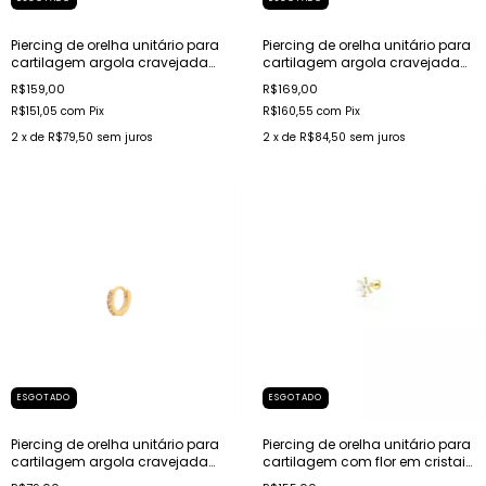
Piercing de orelha unitário para
Piercing de orelha unitário para
cartilagem argola cravejada
cartilagem argola cravejada
em aço
em aço
R$159,00
R$169,00
R$151,05
com
Pix
R$160,55
com
Pix
2
x de
R$79,50
sem juros
2
x de
R$84,50
sem juros
ESGOTADO
ESGOTADO
Piercing de orelha unitário para
Piercing de orelha unitário para
cartilagem argola cravejada
cartilagem com flor em cristais
banhado a ouro
aço dourado