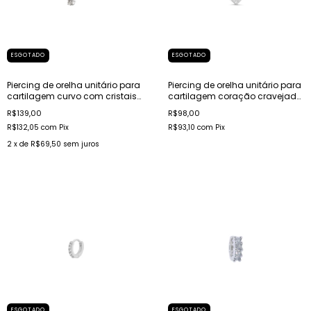
ESGOTADO
ESGOTADO
Piercing de orelha unitário para
Piercing de orelha unitário para
cartilagem curvo com cristais
cartilagem coração cravejado
em aço
banhado a ródio
R$139,00
R$98,00
R$132,05
com
Pix
R$93,10
com
Pix
2
x de
R$69,50
sem juros
ESGOTADO
ESGOTADO