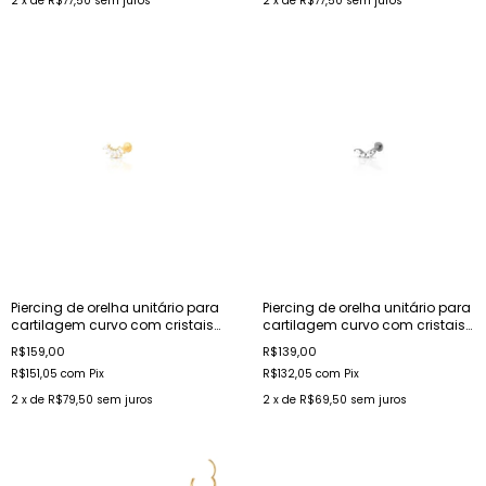
2
x de
R$77,50
sem juros
2
x de
R$77,50
sem juros
Piercing de orelha unitário para
Piercing de orelha unitário para
cartilagem curvo com cristais
cartilagem curvo com cristais
em aço dourado
em aço
R$159,00
R$139,00
R$151,05
com
Pix
R$132,05
com
Pix
2
x de
R$79,50
sem juros
2
x de
R$69,50
sem juros