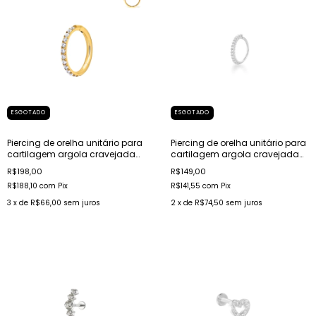
ESGOTADO
ESGOTADO
Piercing de orelha unitário para
Piercing de orelha unitário para
cartilagem argola cravejada
cartilagem argola cravejada
em titânio dourado
em aço
R$198,00
R$149,00
R$188,10
com
Pix
R$141,55
com
Pix
3
x de
R$66,00
sem juros
2
x de
R$74,50
sem juros