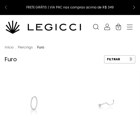
FRETE GRÁTIS | VIA PAC nas compras acima de R$ 349
0
Início
.
Piercings
.
Furo
Furo
FILTRAR