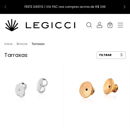
FRETE GRÁTIS | VIA PAC nas compras acima de R$ 349
0
Início
.
Brincos
.
Tarraxas
Tarraxas
FILTRAR