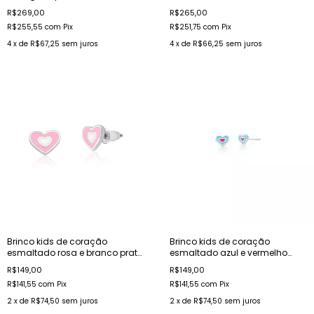
prata lisa
R$269,00
R$265,00
R$255,55
com
Pix
R$251,75
com
Pix
4
x de
R$67,25
sem juros
4
x de
R$66,25
sem juros
Brinco kids de coração
Brinco kids de coração
esmaltado rosa e branco prata
esmaltado azul e vermelho
lisa
prata lisa
R$149,00
R$149,00
R$141,55
com
Pix
R$141,55
com
Pix
2
x de
R$74,50
sem juros
2
x de
R$74,50
sem juros