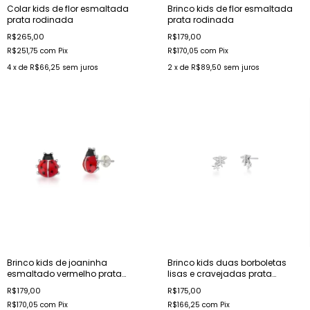
Colar kids de flor esmaltada
Brinco kids de flor esmaltada
prata rodinada
prata rodinada
R$265,00
R$179,00
R$251,75
com
Pix
R$170,05
com
Pix
4
x de
R$66,25
sem juros
2
x de
R$89,50
sem juros
Brinco kids de joaninha
Brinco kids duas borboletas
esmaltado vermelho prata
lisas e cravejadas prata
rodinada
rodinada
R$179,00
R$175,00
R$170,05
com
Pix
R$166,25
com
Pix