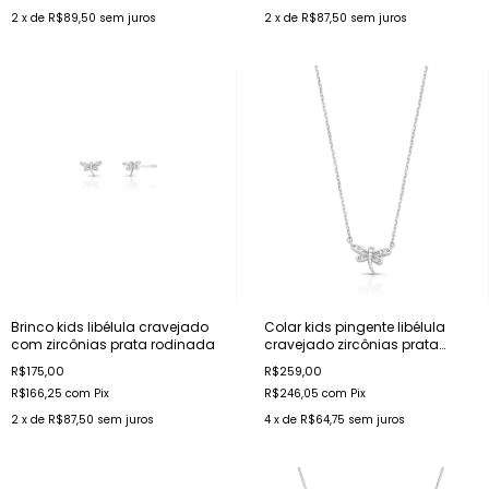
2
x de
R$89,50
sem juros
2
x de
R$87,50
sem juros
Brinco kids libélula cravejado
Colar kids pingente libélula
com zircônias prata rodinada
cravejado zircônias prata
rodinada
R$175,00
R$259,00
R$166,25
com
Pix
R$246,05
com
Pix
2
x de
R$87,50
sem juros
4
x de
R$64,75
sem juros