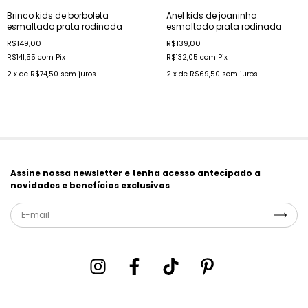
Brinco kids de borboleta
Anel kids de joaninha
esmaltado prata rodinada
esmaltado prata rodinada
R$149,00
R$139,00
R$141,55
com
Pix
R$132,05
com
Pix
2
x de
R$74,50
sem juros
2
x de
R$69,50
sem juros
Assine nossa newsletter e tenha acesso antecipado a
novidades e benefícios exclusivos