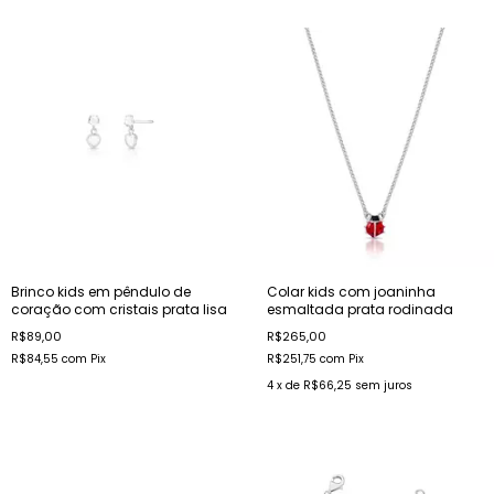
Brinco kids em pêndulo de
Colar kids com joaninha
coração com cristais prata lisa
esmaltada prata rodinada
R$89,00
R$265,00
R$84,55
com
Pix
R$251,75
com
Pix
4
x de
R$66,25
sem juros