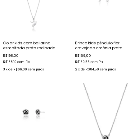
Colar kids com bailarina
Brinco kids pêndulo flor
esmaltada prata rodinada
cravejado zircônia prata
rodinada
R$198,00
R$169,00
R$188,10
com
Pix
R$160,55
com
Pix
3
x de
R$66,00
sem juros
2
x de
R$84,50
sem juros