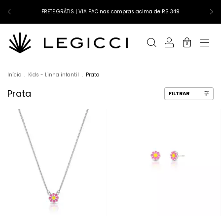
FRETE GRÁTIS | VIA PAC nas compras acima de R$ 349
0
Início
.
Kids - Linha infantil
.
Prata
Prata
FILTRAR