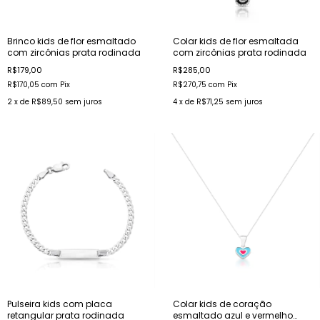
Brinco kids de flor esmaltado
Colar kids de flor esmaltada
com zircônias prata rodinada
com zircônias prata rodinada
R$179,00
R$285,00
R$170,05
com
Pix
R$270,75
com
Pix
2
x de
R$89,50
sem juros
4
x de
R$71,25
sem juros
Pulseira kids com placa
Colar kids de coração
retangular prata rodinada
esmaltado azul e vermelho