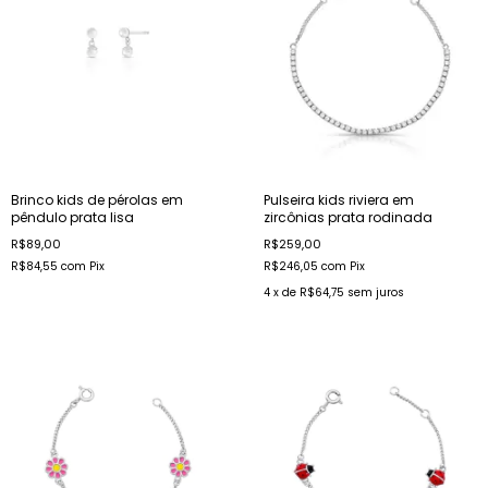
Brinco kids de pérolas em
Pulseira kids riviera em
pêndulo prata lisa
zircônias prata rodinada
R$89,00
R$259,00
R$84,55
com
Pix
R$246,05
com
Pix
4
x de
R$64,75
sem juros