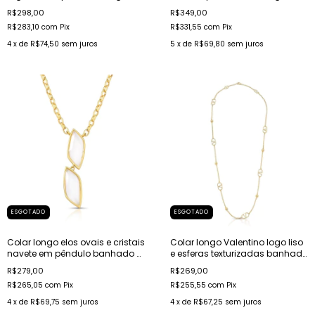
doce banhado a ouro
banhado a ouro
R$298,00
R$349,00
R$283,10
com
Pix
R$331,55
com
Pix
4
x de
R$74,50
sem juros
5
x de
R$69,80
sem juros
ESGOTADO
ESGOTADO
Colar longo elos ovais e cristais
Colar longo Valentino logo liso
navete em pêndulo banhado a
e esferas texturizadas banhado
ouro
a ouro
R$279,00
R$269,00
R$265,05
com
Pix
R$255,55
com
Pix
4
x de
R$69,75
sem juros
4
x de
R$67,25
sem juros