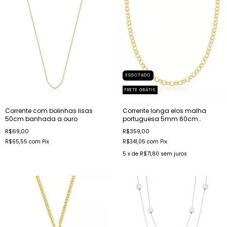
ESGOTADO
FRETE GRÁTIS
Corrente com bolinhas lisas
Corrente longa elos malha
50cm banhada a ouro
portuguesa 5mm 60cm
banhada a ouro
R$69,00
R$359,00
R$65,55
com
Pix
R$341,05
com
Pix
5
x de
R$71,80
sem juros