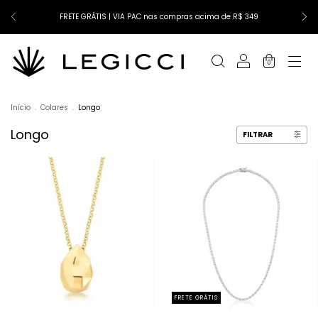
FRETE GRÁTIS | VIA PAC nas compras acima de R$ 349
0
Início
.
Colares
.
Longo
Longo
FILTRAR
FRETE GRÁTIS