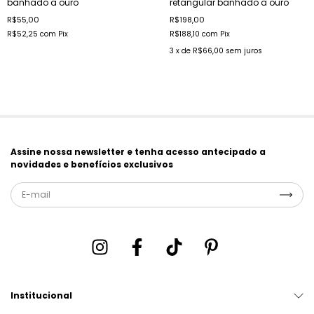
banhado a ouro
retangular banhado a ouro
R$55,00
R$198,00
R$52,25
com
Pix
R$188,10
com
Pix
3
x de
R$66,00
sem juros
Assine nossa newsletter e tenha acesso antecipado a
novidades e benefícios exclusivos
Institucional