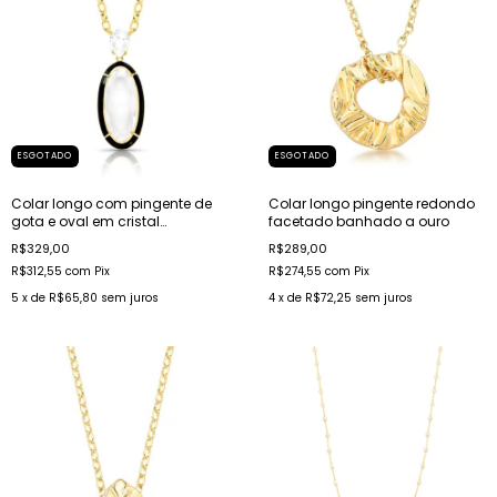
ESGOTADO
ESGOTADO
Colar longo com pingente de
Colar longo pingente redondo
gota e oval em cristal
facetado banhado a ouro
esmaltado banhado a ouro
R$329,00
R$289,00
R$312,55
com
Pix
R$274,55
com
Pix
5
x de
R$65,80
sem juros
4
x de
R$72,25
sem juros