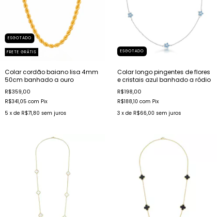
ESGOTADO
ESGOTADO
FRETE GRÁTIS
Colar cordão baiano lisa 4mm
Colar longo pingentes de flores
50cm banhado a ouro
e cristais azul banhado a ródio
R$359,00
R$198,00
R$341,05
com
Pix
R$188,10
com
Pix
5
x de
R$71,80
sem juros
3
x de
R$66,00
sem juros