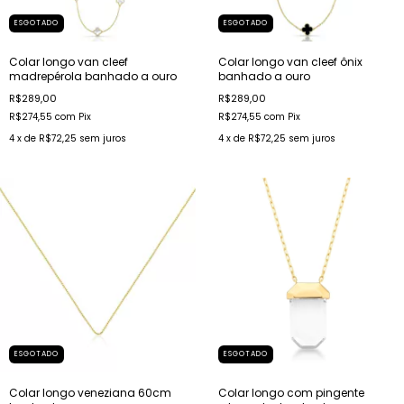
ESGOTADO
ESGOTADO
Colar longo van cleef
Colar longo van cleef ônix
madrepérola banhado a ouro
banhado a ouro
R$289,00
R$289,00
R$274,55
com
Pix
R$274,55
com
Pix
4
x de
R$72,25
sem juros
4
x de
R$72,25
sem juros
ESGOTADO
ESGOTADO
Colar longo veneziana 60cm
Colar longo com pingente