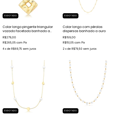
ESGOTADO
ESGOTADO
Colar longo pingente triangular
Colar longo com pérolas
vazado facetado banhado a
dispersas banhado a ouro
ouro
R$279,00
R$159,00
R$265,05
com
Pix
R$151,05
com
Pix
4
x de
R$69,75
sem juros
2
x de
R$79,50
sem juros
ESGOTADO
ESGOTADO