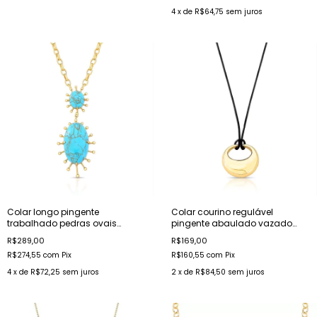
4
x de
R$64,75
sem juros
Colar longo pingente
Colar courino regulável
trabalhado pedras ovais
pingente abaulado vazado
cabochão turquesa banhado
banhado a ouro
R$289,00
R$169,00
a ouro
R$274,55
com
Pix
R$160,55
com
Pix
4
x de
R$72,25
sem juros
2
x de
R$84,50
sem juros