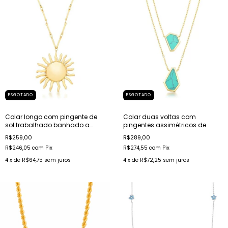
ESGOTADO
ESGOTADO
Colar longo com pingente de
Colar duas voltas com
sol trabalhado banhado a
pingentes assimétricos de
ouro
cristais turquesa banhado a
R$259,00
R$289,00
ouro
R$246,05
com
Pix
R$274,55
com
Pix
4
x de
R$64,75
sem juros
4
x de
R$72,25
sem juros