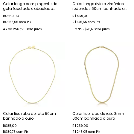
Colar longo com pingente de
Colar longo riviera zircônias
gota facetado e abaulado
redondas 60cm banhado a
banhado a ouro
ródio
R$269,00
R$469,00
R$255,55
com
Pix
R$445,55
com
Pix
4
x de
R$67,25
sem juros
6
x de
R$78,17
sem juros
Colar liso rabo de rato 50cm
Colar liso rabo de rato 3mm
banhado a ouro
60cm banhado a ouro
R$85,00
R$259,00
R$80,75
com
Pix
R$246,05
com
Pix