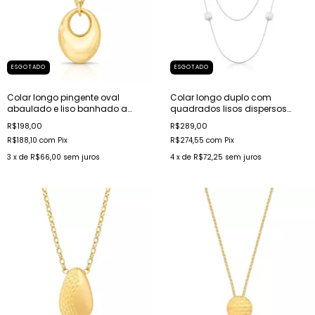
ESGOTADO
ESGOTADO
Colar longo pingente oval
Colar longo duplo com
abaulado e liso banhado a
quadrados lisos dispersos
ouro
banhado a ródio acetinado
R$198,00
R$289,00
R$188,10
com
Pix
R$274,55
com
Pix
3
x de
R$66,00
sem juros
4
x de
R$72,25
sem juros