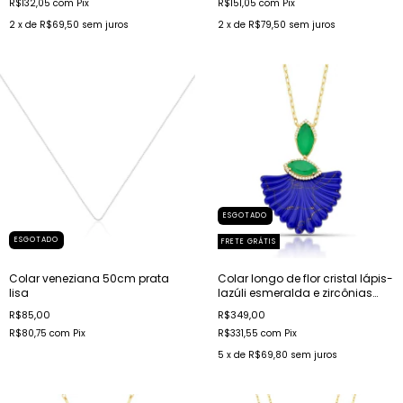
R$132,05
com
Pix
R$151,05
com
Pix
2
x de
R$69,50
sem juros
2
x de
R$79,50
sem juros
ESGOTADO
ESGOTADO
FRETE GRÁTIS
Colar veneziana 50cm prata
Colar longo de flor cristal lápis-
lisa
lazúli esmeralda e zircônias
banhado a ouro
R$85,00
R$349,00
R$80,75
com
Pix
R$331,55
com
Pix
5
x de
R$69,80
sem juros