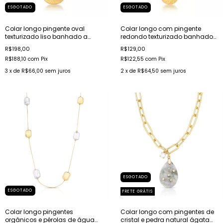
ESGOTADO
ESGOTADO
Colar longo pingente oval
Colar longo com pingente
texturizado liso banhado a
redondo texturizado banhado
ouro acetinado
a ouro acetinado
R$198,00
R$129,00
R$188,10
com
Pix
R$122,55
com
Pix
3
x de
R$66,00
sem juros
2
x de
R$64,50
sem juros
ESGOTADO
ESGOTADO
FRETE GRÁTIS
Colar longo pingentes
Colar longo com pingentes de
orgânicos e pérolas de água
cristal e pedra natural ágata