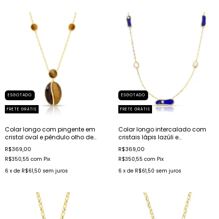
ESGOTADO
ESGOTADO
FRETE GRÁTIS
FRETE GRÁTIS
Colar longo com pingente em
Colar longo intercalado com
cristal oval e pêndulo olho de
cristais lápis lazúli e
tigre banhado a ouro
madrepérola oval banhado a
R$369,00
R$369,00
ouro
R$350,55
com
Pix
R$350,55
com
Pix
6
x de
R$61,50
sem juros
6
x de
R$61,50
sem juros