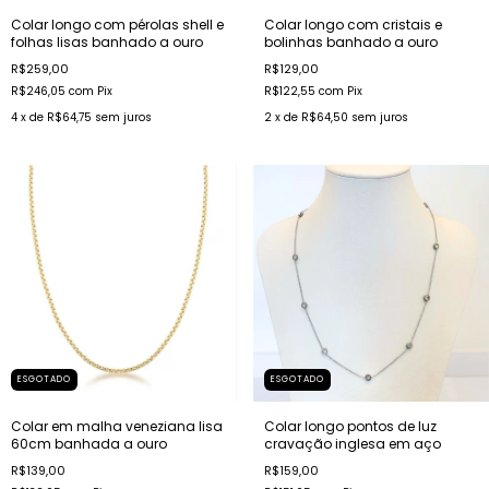
Colar longo com pérolas shell e
Colar longo com cristais e
folhas lisas banhado a ouro
bolinhas banhado a ouro
R$259,00
R$129,00
R$246,05
com
Pix
R$122,55
com
Pix
4
x de
R$64,75
sem juros
2
x de
R$64,50
sem juros
ESGOTADO
ESGOTADO
Colar em malha veneziana lisa
Colar longo pontos de luz
60cm banhada a ouro
cravação inglesa em aço
R$139,00
R$159,00