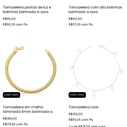
Tornozeleira pontos de luz e
Tornozeleira com oito bolinhas
bolinhas banhada a ouro
banhada a ouro
R$95,00
R$60,00
R$90,25
com
Pix
R$57,00
com
Pix
ESGOTADO
ESGOTADO
Tornozeleira em malha
Tornozeleira Love
laminada 6mm banhada a
R$159,00
ouro
R$189,00
R$151,05
com
Pix
R$179,55
com
Pix
2
x de
R$79,50
sem juros