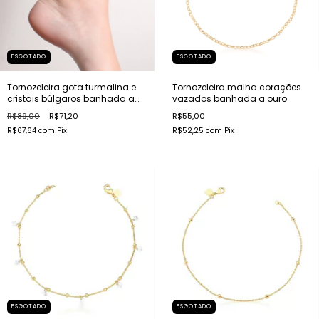
ESGOTADO
ESGOTADO
Tornozeleira gota turmalina e
Tornozeleira malha corações
cristais búlgaros banhada a
vazados banhada a ouro
ouro
R$89,00
R$71,20
R$55,00
R$67,64
com
Pix
R$52,25
com
Pix
ESGOTADO
ESGOTADO