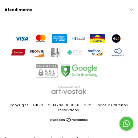
Atendimento
Copyright LEGICCI - 25132938000196 - 2026. Todos os direitos
reservados.