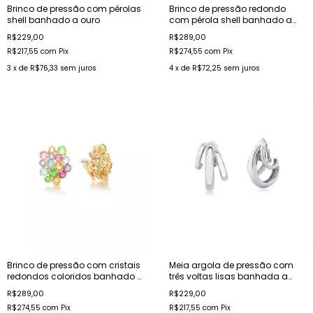
Brinco de pressão com pérolas
Brinco de pressão redondo
shell banhado a ouro
com pérola shell banhado a
ouro
R$229,00
R$289,00
R$217,55
com
Pix
R$274,55
com
Pix
3
x de
R$76,33
sem juros
4
x de
R$72,25
sem juros
Brinco de pressão com cristais
Meia argola de pressão com
redondos coloridos banhado a
três voltas lisas banhada a
ouro
ródio
R$289,00
R$229,00
R$274,55
com
Pix
R$217,55
com
Pix