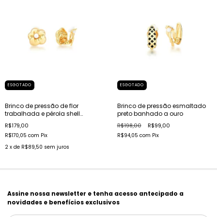
ESGOTADO
ESGOTADO
Brinco de pressão de flor
Brinco de pressão esmaltado
trabalhada e pérola shell
preto banhado a ouro
banhado a ouro
R$179,00
R$198,00
R$99,00
R$170,05
com
Pix
R$94,05
com
Pix
2
x de
R$89,50
sem juros
Assine nossa newsletter e tenha acesso antecipado a
novidades e benefícios exclusivos