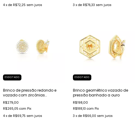
4
x de
R$72,25
sem juros
3
x de
R$76,33
sem juros
ESGOTADO
ESGOTADO
Brinco de pressão redondo e
Brinco geométrico vazado de
vazado com zircônias
pressão banhado a ouro
banhado a ouro
R$279,00
R$198,00
R$265,05
com
Pix
R$188,10
com
Pix
4
x de
R$69,75
sem juros
3
x de
R$66,00
sem juros