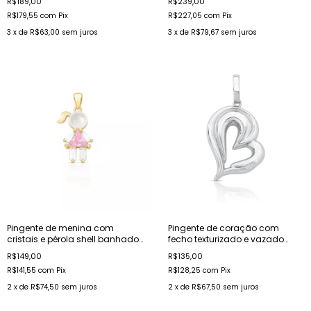
R$189,00
R$239,00
R$179,55
com
Pix
R$227,05
com
Pix
3
x de
R$63,00
sem juros
3
x de
R$79,67
sem juros
Pingente de menina com
Pingente de coração com
cristais e pérola shell banhado
fecho texturizado e vazado
a ouro
banhado a ródio
R$149,00
R$135,00
R$141,55
com
Pix
R$128,25
com
Pix
2
x de
R$74,50
sem juros
2
x de
R$67,50
sem juros