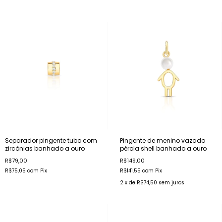
Separador pingente tubo com
Pingente de menino vazado
zircônias banhado a ouro
pérola shell banhado a ouro
R$79,00
R$149,00
R$75,05
com
Pix
R$141,55
com
Pix
2
x de
R$74,50
sem juros