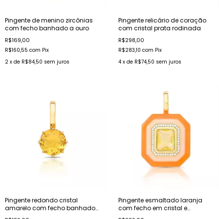
Pingente de menino zircônias
Pingente relicário de coração
com fecho banhado a ouro
com cristal prata rodinada
R$169,00
R$298,00
R$160,55
com
Pix
R$283,10
com
Pix
2
x de
R$84,50
sem juros
4
x de
R$74,50
sem juros
Pingente redondo cristal
Pingente esmaltado laranja
amarelo com fecho banhado
com fecho em cristal e
a ouro
zircônias banhado a ouro