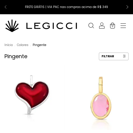
FRETE GRÁTIS | VIA PAC nas compras acima de R$ 349
0
Início
.
Colares
.
Pingente
Pingente
FILTRAR