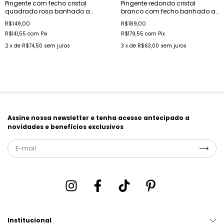
Pingente com fecho cristal
Pingente redondo cristal
quadrado rosa banhado a
branco com fecho banhado a
ouro
ouro
R$149,00
R$189,00
R$141,55
com
Pix
R$179,55
com
Pix
2
x de
R$74,50
sem juros
3
x de
R$63,00
sem juros
Assine nossa newsletter e tenha acesso antecipado a
novidades e benefícios exclusivos
Institucional