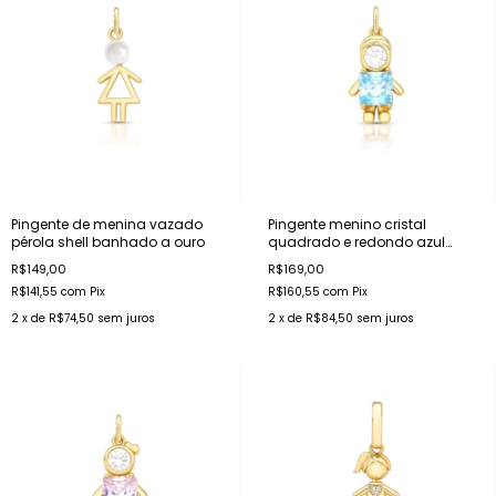
Pingente de menina vazado
Pingente menino cristal
pérola shell banhado a ouro
quadrado e redondo azul
banhado a ouro
R$149,00
R$169,00
R$141,55
com
Pix
R$160,55
com
Pix
2
x de
R$74,50
sem juros
2
x de
R$84,50
sem juros