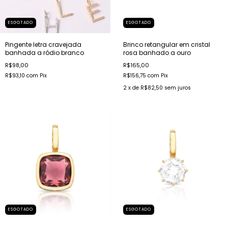
ESGOTADO
ESGOTADO
Pingente letra cravejada
Brinco retangular em cristal
banhada a ródio branco
rosa banhado a ouro
R$98,00
R$165,00
R$93,10
com
Pix
R$156,75
com
Pix
2
x de
R$82,50
sem juros
ESGOTADO
ESGOTADO