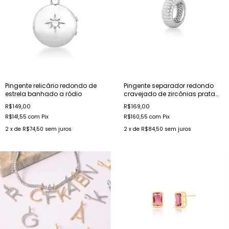
Pingente relicário redondo de
Pingente separador redondo
estrela banhado a ródio
cravejado de zircônias prata
rodinada
R$149,00
R$169,00
R$141,55
com
Pix
R$160,55
com
Pix
2
x de
R$74,50
sem juros
2
x de
R$84,50
sem juros