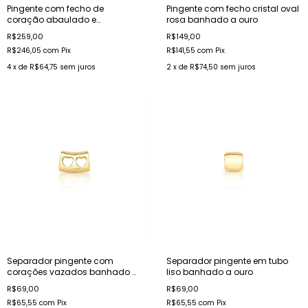
Pingente com fecho de
Pingente com fecho cristal oval
coração abaulado e
rosa banhado a ouro
esmaltado vermelho banhado
R$259,00
R$149,00
a ródio
R$246,05
com
Pix
R$141,55
com
Pix
4
x de
R$64,75
sem juros
2
x de
R$74,50
sem juros
Separador pingente com
Separador pingente em tubo
corações vazados banhado a
liso banhado a ouro
ouro
R$69,00
R$69,00
R$65,55
com
Pix
R$65,55
com
Pix