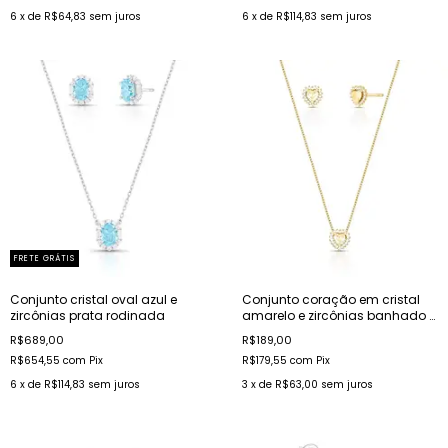
6
x de
R$64,83
sem juros
6
x de
R$114,83
sem juros
FRETE GRÁTIS
Conjunto cristal oval azul e
Conjunto coração em cristal
zircônias prata rodinada
amarelo e zircônias banhado a
ouro
R$689,00
R$189,00
R$654,55
com
Pix
R$179,55
com
Pix
6
x de
R$114,83
sem juros
3
x de
R$63,00
sem juros