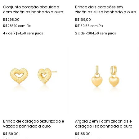
Conjunto coração abaulado
Brinco dois corações em
com zircônias banhado a ouro
zircônias e lisa banhado a ouro
R$298,00
R$169,00
R$283,10
com
Pix
R$160,55
com
Pix
4
x de
R$74,50
sem juros
2
x de
R$84,50
sem juros
Brinco de coração texturizado e
Argola 2 em 1 com zircônias e
vazado banhado a ouro
coração liso banhada a ouro
R$159,00
R$185,00