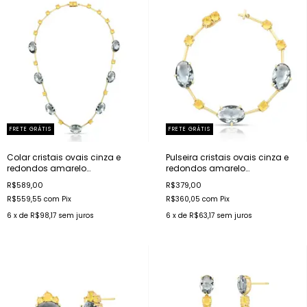
FRETE GRÁTIS
FRETE GRÁTIS
Colar cristais ovais cinza e
Pulseira cristais ovais cinza e
redondos amarelo
redondos amarelo
intercalados banhado a ouro
intercalados banhada a ouro
R$589,00
R$379,00
R$559,55
com
Pix
R$360,05
com
Pix
6
x de
R$98,17
sem juros
6
x de
R$63,17
sem juros