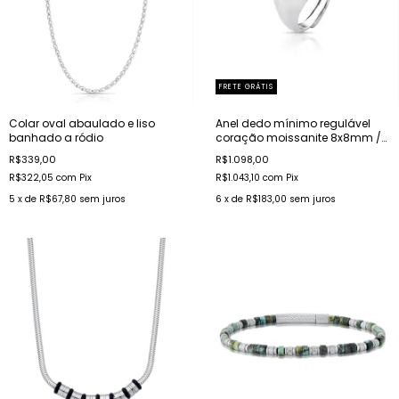
FRETE GRÁTIS
Colar oval abaulado e liso
Anel dedo mínimo regulável
banhado a ródio
coração moissanite 8x8mm /
2ct prata rodinada
R$339,00
R$1.098,00
R$322,05
com
Pix
R$1.043,10
com
Pix
5
x de
R$67,80
sem juros
6
x de
R$183,00
sem juros