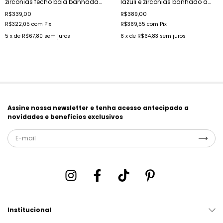
zircônias fecho boia banhada
lazúli e zircônias banhado a
a ouro
ouro
R$339,00
R$389,00
R$322,05
com
Pix
R$369,55
com
Pix
5
x de
R$67,80
sem juros
6
x de
R$64,83
sem juros
Assine nossa newsletter e tenha acesso antecipado a
novidades e benefícios exclusivos
Institucional