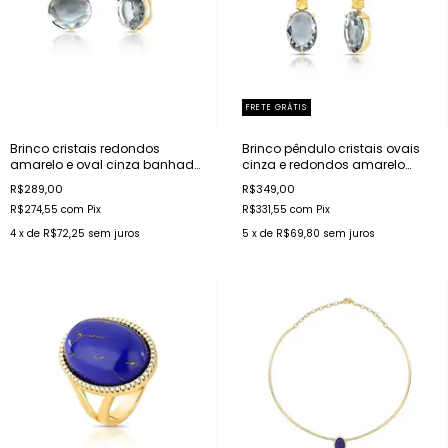
FRETE GRÁTIS
Brinco cristais redondos
Brinco pêndulo cristais ovais
amarelo e oval cinza banhado
cinza e redondos amarelo
a ouro
banhado a ouro
R$289,00
R$349,00
R$274,55
com
Pix
R$331,55
com
Pix
4
x de
R$72,25
sem juros
5
x de
R$69,80
sem juros