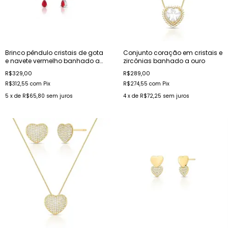
Brinco pêndulo cristais de gota
Conjunto coração em cristais e
e navete vermelho banhado a
zircônias banhado a ouro
ródio
R$329,00
R$289,00
R$312,55
com
Pix
R$274,55
com
Pix
5
x de
R$65,80
sem juros
4
x de
R$72,25
sem juros