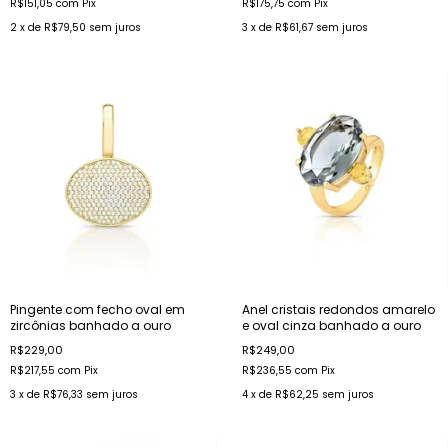
R$151,05
com
Pix
R$175,75
com
Pix
2
x de
R$79,50
sem juros
3
x de
R$61,67
sem juros
Pingente com fecho oval em
Anel cristais redondos amarelo
zircônias banhado a ouro
e oval cinza banhado a ouro
R$229,00
R$249,00
R$217,55
com
Pix
R$236,55
com
Pix
3
x de
R$76,33
sem juros
4
x de
R$62,25
sem juros