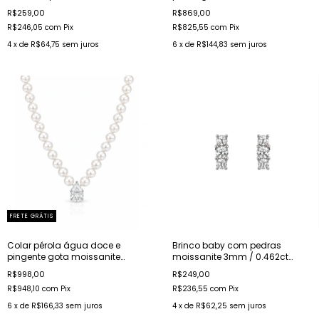
/ 0.8ct prata rodinada
R$259,00
R$869,00
R$246,05
com
Pix
R$825,55
com
Pix
4
x de
R$64,75
sem juros
6
x de
R$144,83
sem juros
FRETE GRÁTIS
Colar pérola água doce e
Brinco baby com pedras
pingente gota moissanite
moissanite 3mm / 0.462ct
7x10mm / 2.62ct prata
prata rodinada
R$998,00
R$249,00
rodinada
R$948,10
com
Pix
R$236,55
com
Pix
6
x de
R$166,33
sem juros
4
x de
R$62,25
sem juros