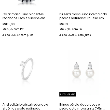
Colar masculino pingentes
Pulseira masculina intercalada
redondos lisos e silicone em
pedras naturais turquesa em
aço
aço
R$185,00
R$239,00
R$175,75
com
Pix
R$227,05
com
Pix
3
x de
R$61,67
sem juros
3
x de
R$79,67
sem juros
FRETE GRÁTIS
Anel solitário cristal redondo e
Brinco pérola água doce e
zircônias prata rodinada
pedra gota moissanite 7x5mm