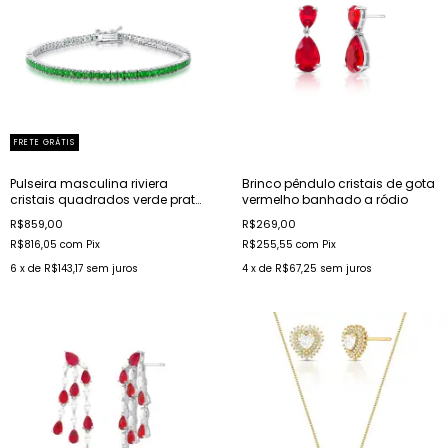
FRETE GRÁTIS
Pulseira masculina riviera
Brinco pêndulo cristais de gota
cristais quadrados verde prata
vermelho banhado a ródio
rodinada
R$859,00
R$269,00
R$816,05
com
Pix
R$255,55
com
Pix
6
x de
R$143,17
sem juros
4
x de
R$67,25
sem juros