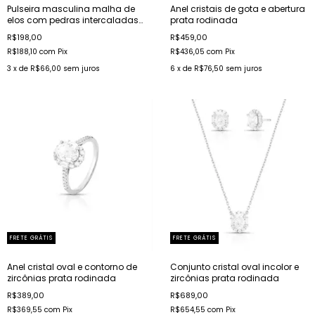
Pulseira masculina malha de
Anel cristais de gota e abertura
elos com pedras intercaladas
prata rodinada
aço
R$198,00
R$459,00
R$188,10
com
Pix
R$436,05
com
Pix
3
x de
R$66,00
sem juros
6
x de
R$76,50
sem juros
FRETE GRÁTIS
FRETE GRÁTIS
Anel cristal oval e contorno de
Conjunto cristal oval incolor e
zircônias prata rodinada
zircônias prata rodinada
R$389,00
R$689,00
R$369,55
com
Pix
R$654,55
com
Pix