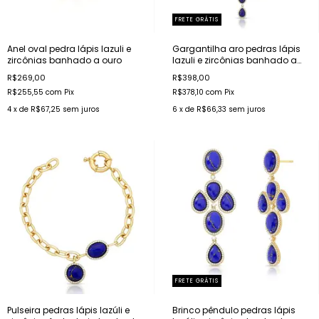
FRETE GRÁTIS
Anel oval pedra lápis lazuli e
Gargantilha aro pedras lápis
zircônias banhado a ouro
lazuli e zircônias banhado a
ouro
R$269,00
R$398,00
R$255,55
com
Pix
R$378,10
com
Pix
4
x de
R$67,25
sem juros
6
x de
R$66,33
sem juros
FRETE GRÁTIS
Pulseira pedras lápis lazúli e
Brinco pêndulo pedras lápis