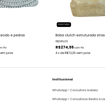
ESGOTADO
tecido e pedras
Bolsa clutch estruturada stras
R$289,00
R$274,55
om
Pix
com
Pix
sem juros
4
x de
R$72,25
sem juros
Institucional
WhatsApp > Consultora Isabela
WhatsApp > Consultoras Beatriz e La