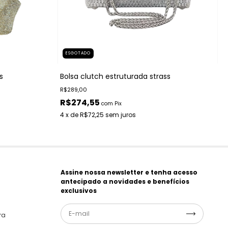
ESGOTADO
s
Bolsa clutch estruturada strass
R$289,00
R$274,55
com
Pix
4
x de
R$72,25
sem juros
Assine nossa newsletter e tenha acesso
antecipado a novidades e benefícios
exclusivos
ra