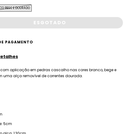
CO BEGE E DOURADO
DE PAGAMENTO
detalhes
h com aplicação em pedras cascalho nas cores branco, bege e
 uma alça removível de correntes dourada.
cm
e: 5cm
 alça: 1,30cm