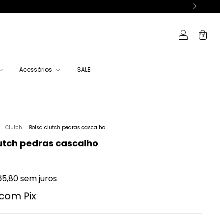
0
Acessórios
SALE
.
Clutch
.
Bolsa clutch pedras cascalho
lutch pedras cascalho
65,80
sem juros
com
Pix