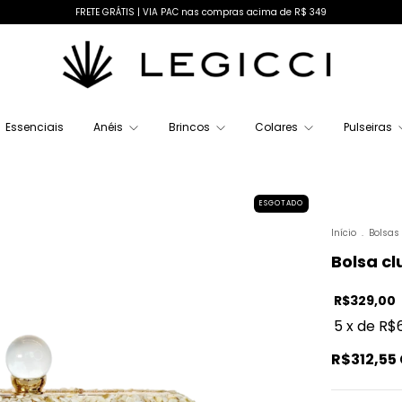
FRETE GRÁTIS | VIA PAC nas compras acima de R$ 349
Essenciais
Anéis
Brincos
Colares
Pulseiras
ESGOTADO
Início
.
Bolsas
Bolsa c
R$329,00
5
x de
R$
R$312,55