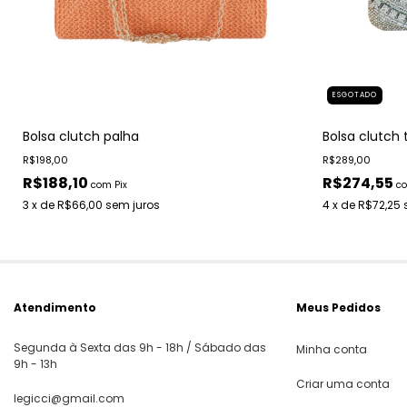
ESGOTADO
Bolsa clutch palha
Bolsa clutch 
R$198,00
R$289,00
R$188,10
R$274,55
com
Pix
c
3
x de
R$66,00
sem juros
4
x de
R$72,25
Atendimento
Meus Pedidos
Segunda à Sexta das 9h - 18h / Sábado das
Minha conta
9h - 13h
Criar uma conta
legicci@gmail.com