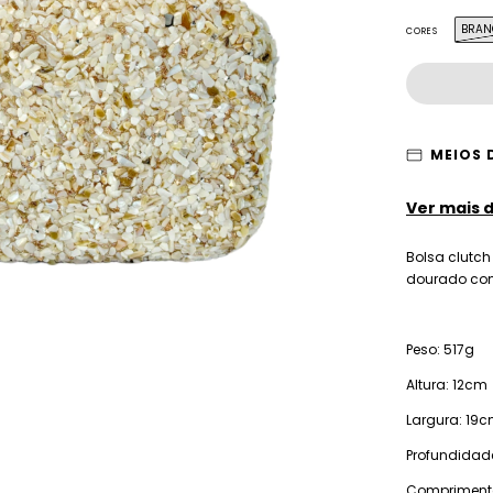
BRAN
CORES
MEIOS 
Ver mais 
Bolsa clutc
dourado com
Peso: 517g
Altura: 12cm
Largura: 19
Profundidad
Comprimento