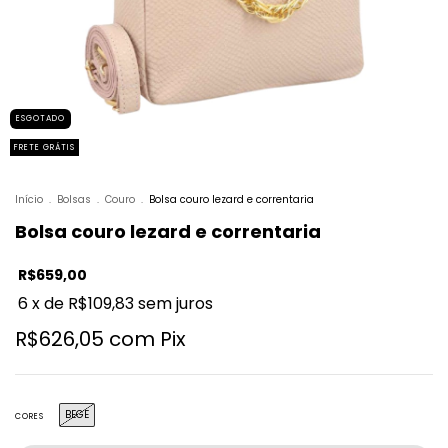
ESGOTADO
FRETE GRÁTIS
Início
.
Bolsas
.
Couro
.
Bolsa couro lezard e correntaria
Bolsa couro lezard e correntaria
R$659,00
6
x de
R$109,83
sem juros
R$626,05
com
Pix
BEGE
CORES