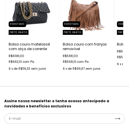
ESGOTADO
ESGOTADO
ESGOT
FRETE GRÁTIS
FRETE GRÁTIS
FRETE G
Bolsa couro matelassê
Bolsa couro com franjas
Bolsa 
com alça de corrente
removível
R$579,
R$698,00
R$598,00
R$550,
R$663,10
com
Pix
R$568,10
com
Pix
6
x de
R
6
x de
R$116,33
sem juros
6
x de
R$99,67
sem juros
Assine nossa newsletter e tenha acesso antecipado a
novidades e benefícios exclusivos